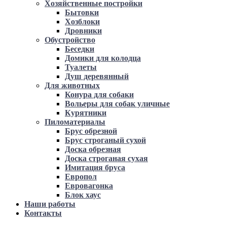
Хозяйственные постройки
Бытовки
Хозблоки
Дровники
Обустройство
Беседки
Домики для колодца
Туалеты
Душ деревянный
Для животных
Конура для собаки
Вольеры для собак уличные
Курятники
Пиломатериалы
Брус обрезной
Брус строганый сухой
Доска обрезная
Доска строганая сухая
Имитация бруса
Европол
Евровагонка
Блок хаус
Наши работы
Контакты