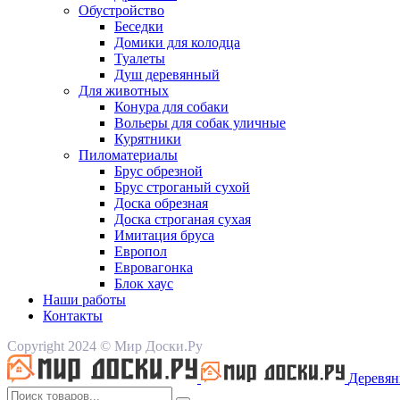
Обустройство
Беседки
Домики для колодца
Туалеты
Душ деревянный
Для животных
Конура для собаки
Вольеры для собак уличные
Курятники
Пиломатериалы
Брус обрезной
Брус строганый сухой
Доска обрезная
Доска строганая сухая
Имитация бруса
Европол
Евровагонка
Блок хаус
Наши работы
Контакты
Copyright 2024 © Мир Доски.Ру
Деревян