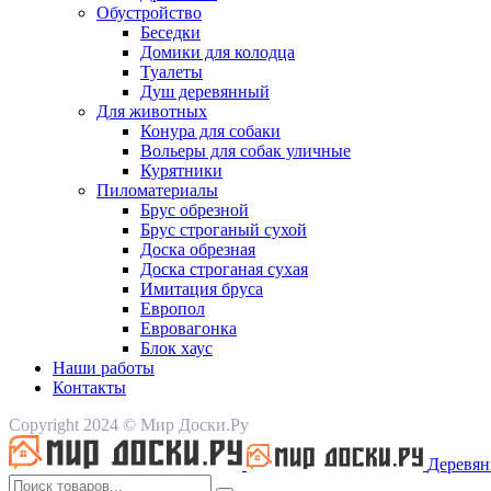
Обустройство
Беседки
Домики для колодца
Туалеты
Душ деревянный
Для животных
Конура для собаки
Вольеры для собак уличные
Курятники
Пиломатериалы
Брус обрезной
Брус строганый сухой
Доска обрезная
Доска строганая сухая
Имитация бруса
Европол
Евровагонка
Блок хаус
Наши работы
Контакты
Copyright 2024 © Мир Доски.Ру
Деревян