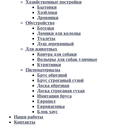
Хозяйственные постройки
Бытовки
Хозблоки
Дровники
Обустройство
Беседки
Домики для колодца
Туалеты
Душ деревянный
Для животных
Конура для собаки
Вольеры для собак уличные
Курятники
Пиломатериалы
Брус обрезной
Брус строганый сухой
Доска обрезная
Доска строганая сухая
Имитация бруса
Европол
Евровагонка
Блок хаус
Наши работы
Контакты