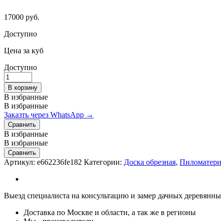
17000
руб.
Доступно
Цена за куб
Доступно
Доска
обрезная
В корзину
40х150х3000
В избранные
мм
В избранные
ГОСТ
Заказть через WhatsApp →
1
Сравнить
сорт
В избранные
quantity
В избранные
Сравнить
Артикул:
e662236fe182
Категории:
Доска обрезная
,
Пиломатер
Выезд специалиста на консультацию и замер дачных деревянных
Доставка по Москве и области, а так же в регионы