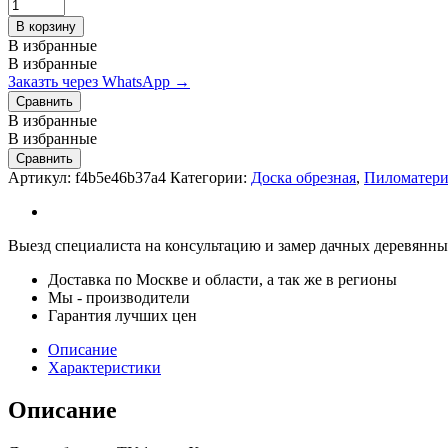
Доска
обрезная
В корзину
50х200х6000
В избранные
мм
В избранные
ТУ
Заказть через WhatsApp →
1
Сравнить
сорт
В избранные
quantity
В избранные
Сравнить
Артикул:
f4b5e46b37a4
Категории:
Доска обрезная
,
Пиломатер
Выезд специалиста на консультацию и замер дачных деревянных
Доставка по Москве и области, а так же в регионы
Мы - производители
Гарантия лучших цен
Описание
Характеристики
Описание