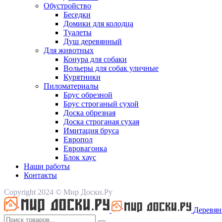
Обустройство
Беседки
Домики для колодца
Туалеты
Душ деревянный
Для животных
Конура для собаки
Вольеры для собак уличные
Курятники
Пиломатериалы
Брус обрезной
Брус строганый сухой
Доска обрезная
Доска строганая сухая
Имитация бруса
Европол
Евровагонка
Блок хаус
Наши работы
Контакты
Copyright 2024 © Мир Доски.Ру
Деревян