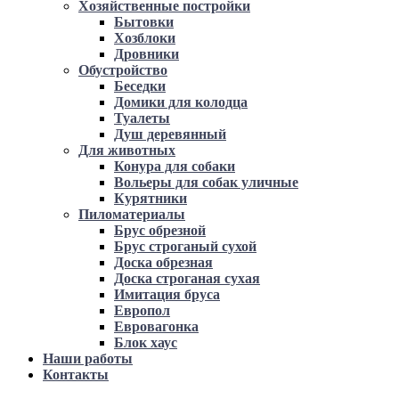
Хозяйственные постройки
Бытовки
Хозблоки
Дровники
Обустройство
Беседки
Домики для колодца
Туалеты
Душ деревянный
Для животных
Конура для собаки
Вольеры для собак уличные
Курятники
Пиломатериалы
Брус обрезной
Брус строганый сухой
Доска обрезная
Доска строганая сухая
Имитация бруса
Европол
Евровагонка
Блок хаус
Наши работы
Контакты