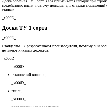
Доска обрезная ТУ 1 сорт Хвоя применяется сегодня при стро
воздействию влаги, поэтому подходят для отделки помещений
станках.
_x000D_
Доска ТУ 1 сорта
_x000D_
Стандарты ТУ разрабатывают производители, поэтому они более
не имеют никаких дефектов:
_x000D_
_x000D_
отклонений волокна;
_x000D_
гнили;
_x000D_