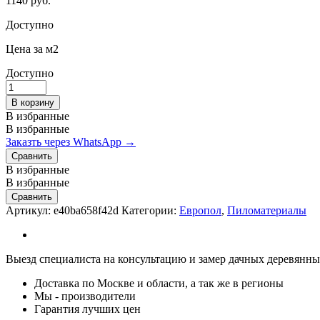
1140
руб.
Доступно
Цена за м2
Доступно
Доска
половая
В корзину
36х140х5000
В избранные
мм
В избранные
сорт
Заказть через WhatsApp →
АБ
Сравнить
quantity
В избранные
В избранные
Сравнить
Артикул:
e40ba658f42d
Категории:
Европол
,
Пиломатериалы
Выезд специалиста на консультацию и замер дачных деревянных
Доставка по Москве и области, а так же в регионы
Мы - производители
Гарантия лучших цен