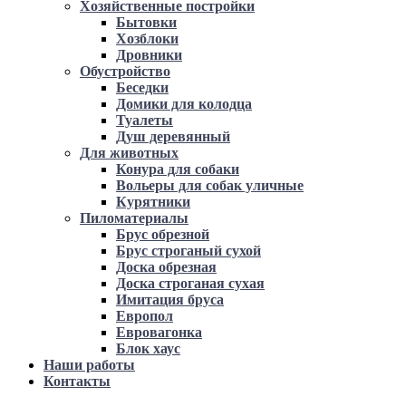
Хозяйственные постройки
Бытовки
Хозблоки
Дровники
Обустройство
Беседки
Домики для колодца
Туалеты
Душ деревянный
Для животных
Конура для собаки
Вольеры для собак уличные
Курятники
Пиломатериалы
Брус обрезной
Брус строганый сухой
Доска обрезная
Доска строганая сухая
Имитация бруса
Европол
Евровагонка
Блок хаус
Наши работы
Контакты