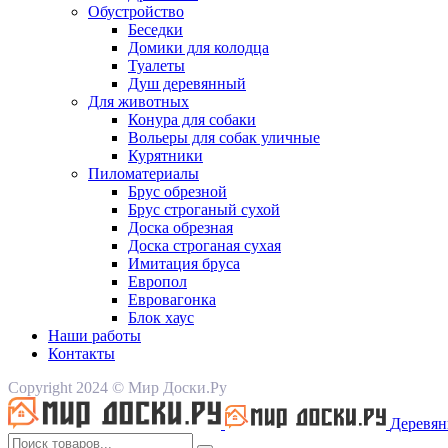
Обустройство
Беседки
Домики для колодца
Туалеты
Душ деревянный
Для животных
Конура для собаки
Вольеры для собак уличные
Курятники
Пиломатериалы
Брус обрезной
Брус строганый сухой
Доска обрезная
Доска строганая сухая
Имитация бруса
Европол
Евровагонка
Блок хаус
Наши работы
Контакты
Copyright 2024 © Мир Доски.Ру
Деревян