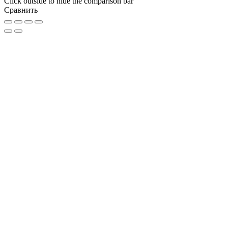
Click outside to hide the comparison bar
Сравнить