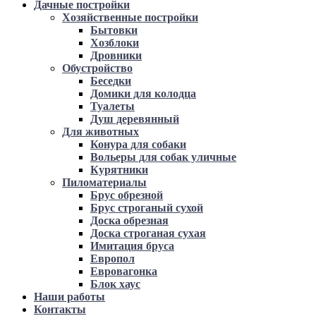
Дачные постройки
Хозяйственные постройки
Бытовки
Хозблоки
Дровники
Обустройство
Беседки
Домики для колодца
Туалеты
Душ деревянный
Для животных
Конура для собаки
Вольеры для собак уличные
Курятники
Пиломатериалы
Брус обрезной
Брус строганый сухой
Доска обрезная
Доска строганая сухая
Имитация бруса
Европол
Евровагонка
Блок хаус
Наши работы
Контакты