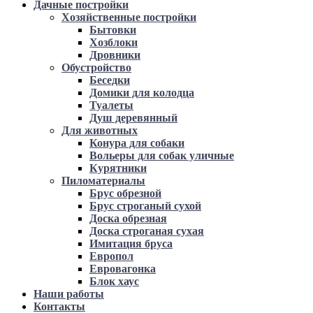
Дачные постройки
Хозяйственные постройки
Бытовки
Хозблоки
Дровники
Обустройство
Беседки
Домики для колодца
Туалеты
Душ деревянный
Для животных
Конура для собаки
Вольеры для собак уличные
Курятники
Пиломатериалы
Брус обрезной
Брус строганый сухой
Доска обрезная
Доска строганая сухая
Имитация бруса
Европол
Евровагонка
Блок хаус
Наши работы
Контакты