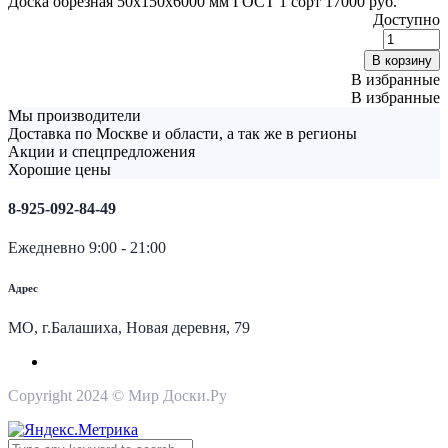
Доска обрезная 50х150х6000 мм ГОСТ 1 сорт
17000
руб.
Доступно
Д
о
В корзину
5
В избранные
В избранные
Мы производители
1
Доставка по Москве и области, а так же в регионы
с
Акции и спецпредложения
q
Хорошие цены
8-925-092-84-49
Ежедневно 9:00 - 21:00
Адрес
МО, г.Балашиха, Новая деревня, 79
Copyright 2024 © Мир Доски.Ру