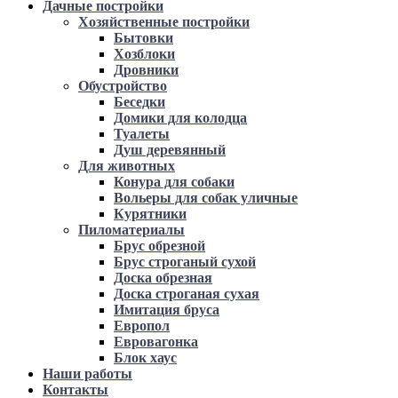
Дачные постройки
Хозяйственные постройки
Бытовки
Хозблоки
Дровники
Обустройство
Беседки
Домики для колодца
Туалеты
Душ деревянный
Для животных
Конура для собаки
Вольеры для собак уличные
Курятники
Пиломатериалы
Брус обрезной
Брус строганый сухой
Доска обрезная
Доска строганая сухая
Имитация бруса
Европол
Евровагонка
Блок хаус
Наши работы
Контакты