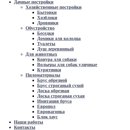
Дачные постройки
Хозяйственные постройки
Бытовки
Хозблоки
Дровники
Обустройство
Беседки
Домики для колодца
Туалеты
Душ деревянный
Для животных
Конура для собаки
Вольеры для собак уличные
Курятники
Пиломатериалы
Брус обрезной
Брус строганый сухой
Доска обрезная
Доска строганая сухая
Имитация бруса
Европол
Евровагонка
Блок хаус
Наши работы
Контакты