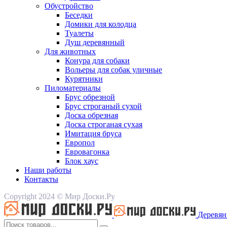
Обустройство
Беседки
Домики для колодца
Туалеты
Душ деревянный
Для животных
Конура для собаки
Вольеры для собак уличные
Курятники
Пиломатериалы
Брус обрезной
Брус строганый сухой
Доска обрезная
Доска строганая сухая
Имитация бруса
Европол
Евровагонка
Блок хаус
Наши работы
Контакты
Copyright 2024 © Мир Доски.Ру
Деревян