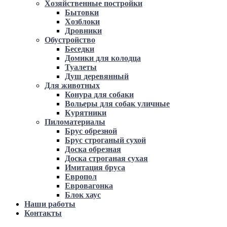
Хозяйственные постройки
Бытовки
Хозблоки
Дровники
Обустройство
Беседки
Домики для колодца
Туалеты
Душ деревянный
Для животных
Конура для собаки
Вольеры для собак уличные
Курятники
Пиломатериалы
Брус обрезной
Брус строганый сухой
Доска обрезная
Доска строганая сухая
Имитация бруса
Европол
Евровагонка
Блок хаус
Наши работы
Контакты