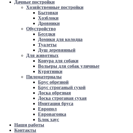
Дачные постройки
Хозяйственные постройки
Бытовки
Хозблоки
Дровники
Обустройство
Беседки
Домики для колодца
Туалеты
Душ деревянный
Для животных
Конура для собаки
Вольеры для собак уличные
Курятники
Пиломатериалы
Брус обрезной
Брус строганый сухой
Доска обрезная
Доска строганая сухая
Имитация бруса
Европол
Евровагонка
Блок хаус
Наши работы
Контакты