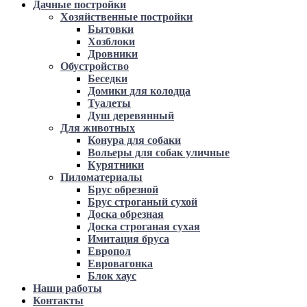
Дачные постройки
Хозяйственные постройки
Бытовки
Хозблоки
Дровники
Обустройство
Беседки
Домики для колодца
Туалеты
Душ деревянный
Для животных
Конура для собаки
Вольеры для собак уличные
Курятники
Пиломатериалы
Брус обрезной
Брус строганый сухой
Доска обрезная
Доска строганая сухая
Имитация бруса
Европол
Евровагонка
Блок хаус
Наши работы
Контакты