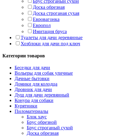
Брус строганый сухой
Доска обрезная
Доска строганая сухая
Евровагонка
Европол
Имитация бруса
Туалеты для дачи деревянные
Хозблоки для дачи под ключ
Категории товаров
Беседки для дачи
Вольеры для собак уличные
Дачные бытовки
Домики для колодца
Дровник для дачи
Душ для дачи деревянный
Конура для собаки
Курятники
Пиломатериалы
Блок хаус
Брус обрезной
Брус строганый сухой
Доска обрезная