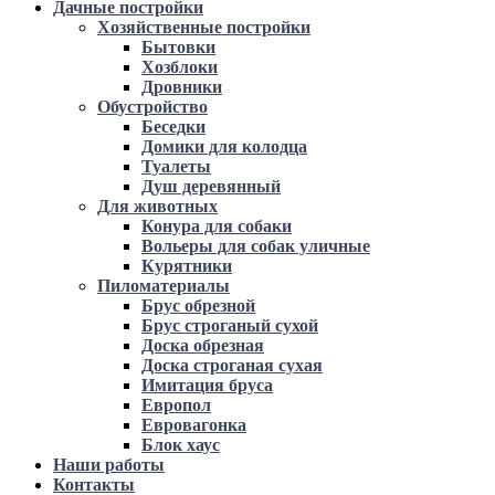
Дачные постройки
Хозяйственные постройки
Бытовки
Хозблоки
Дровники
Обустройство
Беседки
Домики для колодца
Туалеты
Душ деревянный
Для животных
Конура для собаки
Вольеры для собак уличные
Курятники
Пиломатериалы
Брус обрезной
Брус строганый сухой
Доска обрезная
Доска строганая сухая
Имитация бруса
Европол
Евровагонка
Блок хаус
Наши работы
Контакты