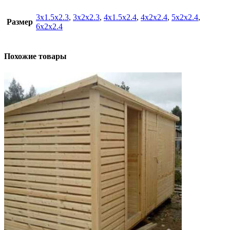
3х1.5х2.3
,
3х2х2.3
,
4х1.5х2.4
,
4х2х2.4
,
5х2х2.4
,
Размер
6х2х2.4
Похожие товары