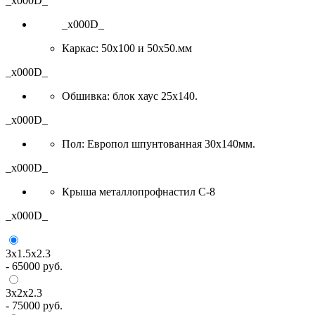
_x000D_
_x000D_
Каркас: 50х100 и 50х50.мм
_x000D_
Обшивка: блок хаус 25х140.
_x000D_
Пол: Европол шпунтованная 30х140мм.
_x000D_
Крыша металлопрофнастил С-8
_x000D_
3х1.5х2.3
-
65000
руб.
3х2х2.3
-
75000
руб.