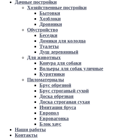
Дачные постройки
Хозяйственные постройки
Бытовки
Хозблоки
Дровники
Обустройство
Беседки
Домики для колодца
Туалеты
Душ деревянный
Для животных
Конура для собаки
Вольеры для собак уличные
Курятники
Пиломатериалы
Брус обрезной
Брус строганый сухой
Доска обрезная
Доска строганая сухая
Имитация бруса
Европол
Евровагонка
Блок хаус
Наши работы
Контакты