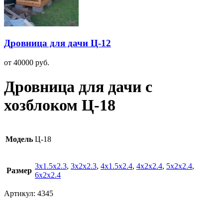
Дровница для дачи Ц-12
от
40000
руб.
Дровница для дачи с
хозблоком Ц-18
Модель
Ц-18
3х1.5х2.3
,
3х2х2.3
,
4х1.5х2.4
,
4х2х2.4
,
5х2х2.4
,
Размер
6х2х2.4
Артикул:
4345