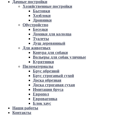
Дачные постройки
Хозяйственные постройки
Бытовки
Хозблоки
Дровники
Обустройство
Беседки
Домики для колодца
Туалеты
Душ деревянный
Для животных
Конура для собаки
Вольеры для собак уличные
Курятники
Пиломатериалы
Брус обрезной
Брус строганый сухой
Доска обрезная
Доска строганая сухая
Имитация бруса
Европол
Евровагонка
Блок хаус
Наши работы
Контакты