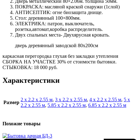
Дверь металлический 80×2.06м. толщина 50мм.
ПОКРАСКА: масляной краской снаружи (1слой)
АНТИСЕПТИК: огне биозащита днище.
Стол: деревянный 100×800мм.
ЭЛЕКТРИКА: патрон, выключатель,
розетка,автомат,коробка распределитель.
Двух спальных места- Двухярусная кровать.
дверь деревянный заводской 80х200см
каркасная перегородка глухая без закладки утепления
СБОРКА НА УЧАСТКЕ 30% от стоимости бытовки.
СТЫКОВКА: 18 000 руб.
Характеристики
2 х 2.2 х 2.55 м
,
3 х 2.2 х 2.55 м
,
4 х 2.2 х 2.55 м
,
5 х
Размер
2.2 х 2.55 м
,
5.85 х 2.2 х 2.55 м
,
6.85 х 2.2 х 2.55 м
Похожие товары