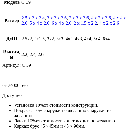
Модель
С-39
2.5 х 2 х 2.4
,
3 х 2 х 2.6
,
3 х 3 х 2.6
,
4 х 3 х 2.6
,
4 х 4 х
Размер
2.6
,
5 х 4 х 2.6
,
6 х 4 х 2.6
,
2 х 1.5 х 2.2
,
4 х 2 х 2.6
ДхШ
2.5х2, 2х1.5, 3х2, 3х3, 4х2, 4х3, 4х4, 5х4, 6х4
Высота,
2.2, 2.4, 2.6
м
Артикул:
С-39
от
74000
руб.
Доступно
Установка 10%от стоимости конструкции.
Покраска 10% снаружи по желанию снаружи по
желанию .
Лавки 10%от стоимости конструкции по желанию.
Каркас: брус 45 ×45мм и 45 × 90мм.