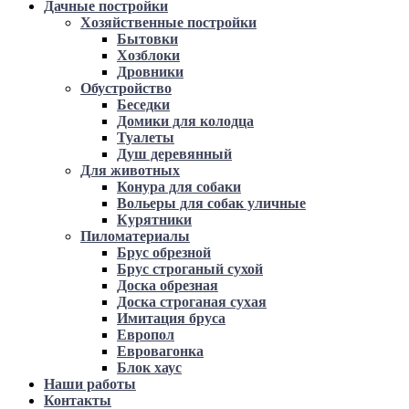
Дачные постройки
Хозяйственные постройки
Бытовки
Хозблоки
Дровники
Обустройство
Беседки
Домики для колодца
Туалеты
Душ деревянный
Для животных
Конура для собаки
Вольеры для собак уличные
Курятники
Пиломатериалы
Брус обрезной
Брус строганый сухой
Доска обрезная
Доска строганая сухая
Имитация бруса
Европол
Евровагонка
Блок хаус
Наши работы
Контакты