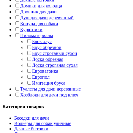
Домики для колодца
Дровник для дачи
Душ для дачи деревянный
Конура для собаки
Курятники
Пиломатериалы
Блок хаус
Брус обрезной
Брус строганый сухой
Доска обрезная
Доска строганая сухая
Евровагонка
Европол
Имитация бруса
Туалеты для дачи деревянные
Хозблоки для дачи под ключ
Категории товаров
Беседки для дачи
Вольеры для собак уличные
Дачные бытовки