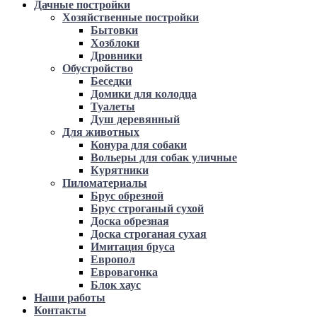
Дачные постройки
Хозяйственные постройки
Бытовки
Хозблоки
Дровники
Обустройство
Беседки
Домики для колодца
Туалеты
Душ деревянный
Для животных
Конура для собаки
Вольеры для собак уличные
Курятники
Пиломатериалы
Брус обрезной
Брус строганый сухой
Доска обрезная
Доска строганая сухая
Имитация бруса
Европол
Евровагонка
Блок хаус
Наши работы
Контакты