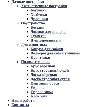
Дачные постройки
Хозяйственные постройки
Бытовки
Хозблоки
Дровники
Обустройство
Беседки
Домики для колодца
Туалеты
Душ деревянный
Для животных
Конура для собаки
Вольеры для собак уличные
Курятники
Пиломатериалы
Брус обрезной
Брус строганый сухой
Доска обрезная
Доска строганая сухая
Имитация бруса
Европол
Евровагонка
Блок хаус
Наши работы
Контакты