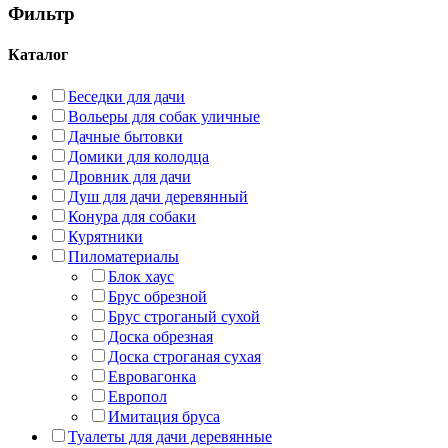
Фильтр
Каталог
Беседки для дачи
Вольеры для собак уличные
Дачные бытовки
Домики для колодца
Дровник для дачи
Душ для дачи деревянный
Конура для собаки
Курятники
Пиломатериалы
Блок хаус
Брус обрезной
Брус строганый сухой
Доска обрезная
Доска строганая сухая
Евровагонка
Европол
Имитация бруса
Туалеты для дачи деревянные