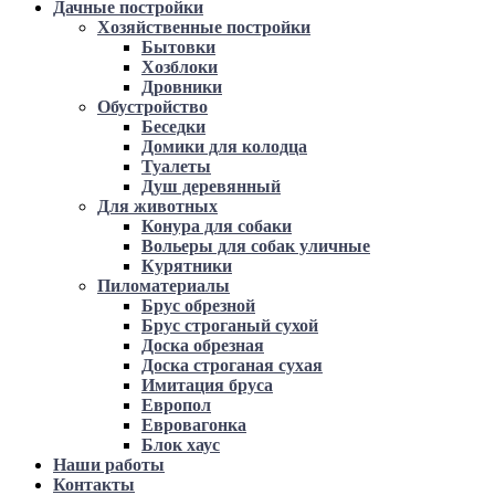
Дачные постройки
Хозяйственные постройки
Бытовки
Хозблоки
Дровники
Обустройство
Беседки
Домики для колодца
Туалеты
Душ деревянный
Для животных
Конура для собаки
Вольеры для собак уличные
Курятники
Пиломатериалы
Брус обрезной
Брус строганый сухой
Доска обрезная
Доска строганая сухая
Имитация бруса
Европол
Евровагонка
Блок хаус
Наши работы
Контакты