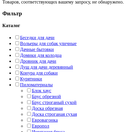
Товаров, соответствующих вашему запросу, не обнаружено.
Фильтр
Каталог
Беседки для дачи
Вольеры для собак уличные
Дачные бытовки
Домики для колодца
Дровник для дачи
Душ для дачи деревянный
Конура для собаки
Курятники
Пиломатериалы
Блок хаус
Брус обрезной
Брус строганый сухой
Доска обрезная
Доска строганая сухая
Евровагонка
Европол
Имитация бруса