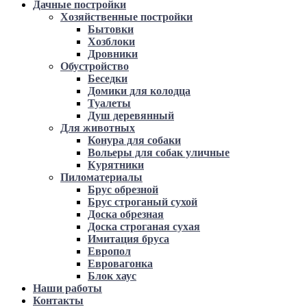
Дачные постройки
Хозяйственные постройки
Бытовки
Хозблоки
Дровники
Обустройство
Беседки
Домики для колодца
Туалеты
Душ деревянный
Для животных
Конура для собаки
Вольеры для собак уличные
Курятники
Пиломатериалы
Брус обрезной
Брус строганый сухой
Доска обрезная
Доска строганая сухая
Имитация бруса
Европол
Евровагонка
Блок хаус
Наши работы
Контакты