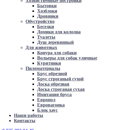
Хозяйственные постройки
Бытовки
Хозблоки
Дровники
Обустройство
Беседки
Домики для колодца
Туалеты
Душ деревянный
Для животных
Конура для собаки
Вольеры для собак уличные
Курятники
Пиломатериалы
Брус обрезной
Брус строганый сухой
Доска обрезная
Доска строганая сухая
Имитация бруса
Европол
Евровагонка
Блок хаус
Наши работы
Контакты