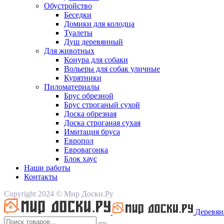
Обустройство
Беседки
Домики для колодца
Туалеты
Душ деревянный
Для животных
Конура для собаки
Вольеры для собак уличные
Курятники
Пиломатериалы
Брус обрезной
Брус строганый сухой
Доска обрезная
Доска строганая сухая
Имитация бруса
Европол
Евровагонка
Блок хаус
Наши работы
Контакты
Copyright 2024 © Мир Доски.Ру
Деревян