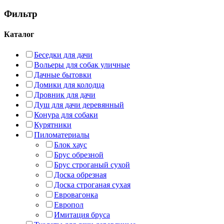
Фильтр
Каталог
Беседки для дачи
Вольеры для собак уличные
Дачные бытовки
Домики для колодца
Дровник для дачи
Душ для дачи деревянный
Конура для собаки
Курятники
Пиломатериалы
Блок хаус
Брус обрезной
Брус строганый сухой
Доска обрезная
Доска строганая сухая
Евровагонка
Европол
Имитация бруса