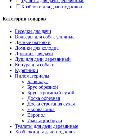
Туалеты для дачи деревянные
Хозблоки для дачи под ключ
Категории товаров
Беседки для дачи
Вольеры для собак уличные
Дачные бытовки
Домики для колодца
Дровник для дачи
Душ для дачи деревянный
Конура для собаки
Курятники
Пиломатериалы
Блок хаус
Брус обрезной
Брус строганый сухой
Доска обрезная
Доска строганая сухая
Евровагонка
Европол
Имитация бруса
Туалеты для дачи деревянные
Хозблоки для дачи под ключ