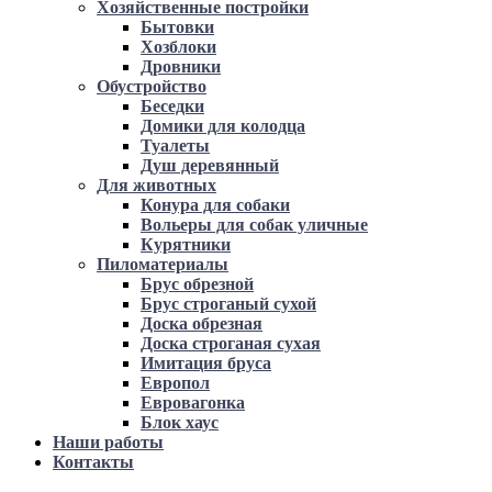
Хозяйственные постройки
Бытовки
Хозблоки
Дровники
Обустройство
Беседки
Домики для колодца
Туалеты
Душ деревянный
Для животных
Конура для собаки
Вольеры для собак уличные
Курятники
Пиломатериалы
Брус обрезной
Брус строганый сухой
Доска обрезная
Доска строганая сухая
Имитация бруса
Европол
Евровагонка
Блок хаус
Наши работы
Контакты