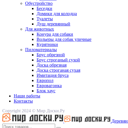
Обустройство
Беседки
Домики для колодца
Туалеты
Душ деревянный
Для животных
Конура для собаки
Вольеры для собак уличные
Курятники
Пиломатериалы
Брус обрезной
Брус строганый сухой
Доска обрезная
Доска строганая сухая
Имитация бруса
Европол
Евровагонка
Блок хаус
Наши работы
Контакты
Copyright 2024 © Мир Доски.Ру
Деревян