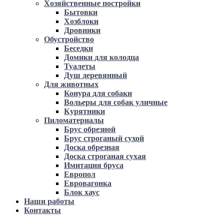
Хозяйственные постройки
Бытовки
Хозблоки
Дровники
Обустройство
Беседки
Домики для колодца
Туалеты
Душ деревянный
Для животных
Конура для собаки
Вольеры для собак уличные
Курятники
Пиломатериалы
Брус обрезной
Брус строганый сухой
Доска обрезная
Доска строганая сухая
Имитация бруса
Европол
Евровагонка
Блок хаус
Наши работы
Контакты