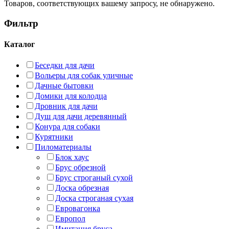
Товаров, соответствующих вашему запросу, не обнаружено.
Фильтр
Каталог
Беседки для дачи
Вольеры для собак уличные
Дачные бытовки
Домики для колодца
Дровник для дачи
Душ для дачи деревянный
Конура для собаки
Курятники
Пиломатериалы
Блок хаус
Брус обрезной
Брус строганый сухой
Доска обрезная
Доска строганая сухая
Евровагонка
Европол
Имитация бруса