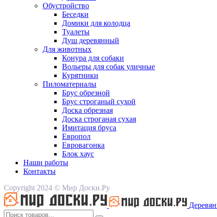
Обустройство
Беседки
Домики для колодца
Туалеты
Душ деревянный
Для животных
Конура для собаки
Вольеры для собак уличные
Курятники
Пиломатериалы
Брус обрезной
Брус строганый сухой
Доска обрезная
Доска строганая сухая
Имитация бруса
Европол
Евровагонка
Блок хаус
Наши работы
Контакты
Copyright 2024 © Мир Доски.Ру
Деревян