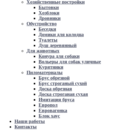
Хозяйственные постройки
Бытовки
Хозблоки
Дровники
Обустройство
Беседки
Домики для колодца
Туалеты
Душ деревянный
Для животных
Конура для собаки
Вольеры для собак уличные
Курятники
Пиломатериалы
Брус обрезной
Брус строганый сухой
Доска обрезная
Доска строганая сухая
Имитация бруса
Европол
Евровагонка
Блок хаус
Наши работы
Контакты