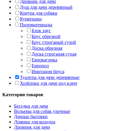
Дровник для дачи
Душ для дачи деревянный
Конура для собаки
Курятники
Пиломатериалы
Блок хаус
Брус обрезной
Брус строганый сухой
Доска обрезная
Доска строганая сухая
Евровагонка
Европол
Имитация бруса
Туалеты для дачи деревянные
Хозблоки для дачи под ключ
Категории товаров
Беседки для дачи
Вольеры для собак уличные
Дачные бытовки
Домики для колодца
Дровник для дачи