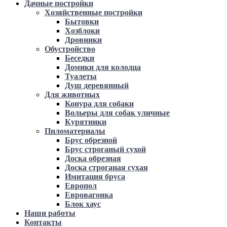
Дачные постройки
Хозяйственные постройки
Бытовки
Хозблоки
Дровники
Обустройство
Беседки
Домики для колодца
Туалеты
Душ деревянный
Для животных
Конура для собаки
Вольеры для собак уличные
Курятники
Пиломатериалы
Брус обрезной
Брус строганый сухой
Доска обрезная
Доска строганая сухая
Имитация бруса
Европол
Евровагонка
Блок хаус
Наши работы
Контакты