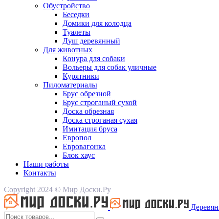
Обустройство
Беседки
Домики для колодца
Туалеты
Душ деревянный
Для животных
Конура для собаки
Вольеры для собак уличные
Курятники
Пиломатериалы
Брус обрезной
Брус строганый сухой
Доска обрезная
Доска строганая сухая
Имитация бруса
Европол
Евровагонка
Блок хаус
Наши работы
Контакты
Copyright 2024 © Мир Доски.Ру
Деревян