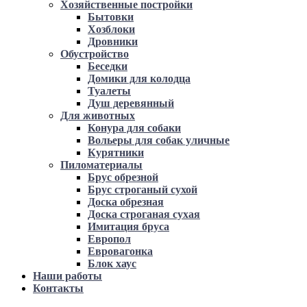
Хозяйственные постройки
Бытовки
Хозблоки
Дровники
Обустройство
Беседки
Домики для колодца
Туалеты
Душ деревянный
Для животных
Конура для собаки
Вольеры для собак уличные
Курятники
Пиломатериалы
Брус обрезной
Брус строганый сухой
Доска обрезная
Доска строганая сухая
Имитация бруса
Европол
Евровагонка
Блок хаус
Наши работы
Контакты