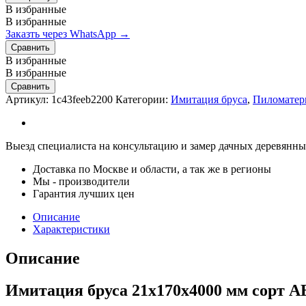
21х170х4000
В избранные
мм
В избранные
сорт
Заказть через WhatsApp →
АБ
Сравнить
quantity
В избранные
В избранные
Сравнить
Артикул:
1c43feeb2200
Категории:
Имитация бруса
,
Пиломатер
Выезд специалиста на консультацию и замер дачных деревянных
Доставка по Москве и области, а так же в регионы
Мы - производители
Гарантия лучших цен
Описание
Характеристики
Описание
Имитация бруса 21х170х4000 мм сорт А