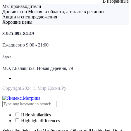
В избранные
Мы производители
q
Доставка по Москве и области, а так же в регионы
Акции и спецпредложения
Хорошие цены
8-925-092-84-49
Ежедневно 9:00 - 21:00
Адрес
МО, г.Балашиха, Новая деревня, 79
Copyright 2024 © Мир Доски.Ру
Hide similarities
Highlight differences
Select the fields to be Отобразитьn. Others will be hidden. Drag