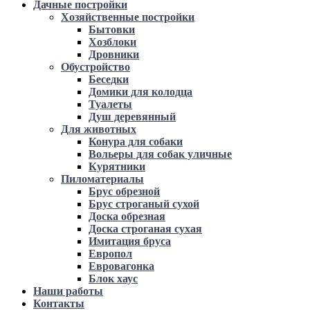
Дачные постройки
Хозяйственные постройки
Бытовки
Хозблоки
Дровники
Обустройство
Беседки
Домики для колодца
Туалеты
Душ деревянный
Для животных
Конура для собаки
Вольеры для собак уличные
Курятники
Пиломатериалы
Брус обрезной
Брус строганый сухой
Доска обрезная
Доска строганая сухая
Имитация бруса
Европол
Евровагонка
Блок хаус
Наши работы
Контакты