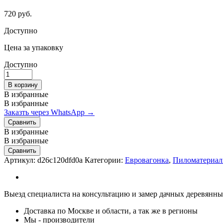
720
руб.
Доступно
Цена за упаковку
Доступно
Евровагонка
12,5х96х2000
В корзину
мм
В избранные
сорт
В избранные
АБ
Заказть через WhatsApp →
quantity
Сравнить
В избранные
В избранные
Сравнить
Артикул:
d26c120dfd0a
Категории:
Евровагонка
,
Пиломатериа
Выезд специалиста на консультацию и замер дачных деревянных
Доставка по Москве и области, а так же в регионы
Мы - производители