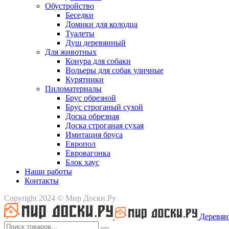
Обустройство
Беседки
Домики для колодца
Туалеты
Душ деревянный
Для животных
Конура для собаки
Вольеры для собак уличные
Курятники
Пиломатериалы
Брус обрезной
Брус строганый сухой
Доска обрезная
Доска строганая сухая
Имитация бруса
Европол
Евровагонка
Блок хаус
Наши работы
Контакты
Copyright 2024 © Мир Доски.Ру
Деревян