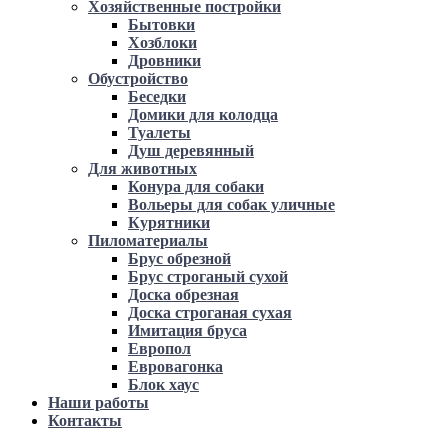
Хозяйственные постройки
Бытовки
Хозблоки
Дровники
Обустройство
Беседки
Домики для колодца
Туалеты
Душ деревянный
Для животных
Конура для собаки
Вольеры для собак уличные
Курятники
Пиломатериалы
Брус обрезной
Брус строганый сухой
Доска обрезная
Доска строганая сухая
Имитация бруса
Европол
Евровагонка
Блок хаус
Наши работы
Контакты