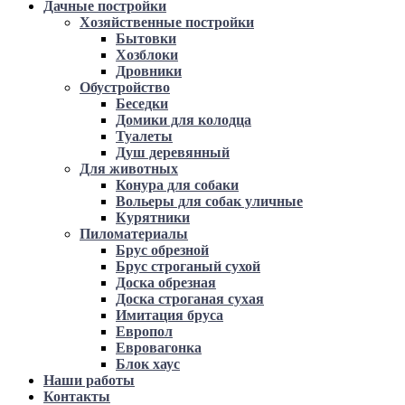
Дачные постройки
Хозяйственные постройки
Бытовки
Хозблоки
Дровники
Обустройство
Беседки
Домики для колодца
Туалеты
Душ деревянный
Для животных
Конура для собаки
Вольеры для собак уличные
Курятники
Пиломатериалы
Брус обрезной
Брус строганый сухой
Доска обрезная
Доска строганая сухая
Имитация бруса
Европол
Евровагонка
Блок хаус
Наши работы
Контакты