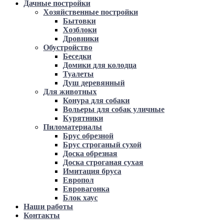
Дачные постройки
Хозяйственные постройки
Бытовки
Хозблоки
Дровники
Обустройство
Беседки
Домики для колодца
Туалеты
Душ деревянный
Для животных
Конура для собаки
Вольеры для собак уличные
Курятники
Пиломатериалы
Брус обрезной
Брус строганый сухой
Доска обрезная
Доска строганая сухая
Имитация бруса
Европол
Евровагонка
Блок хаус
Наши работы
Контакты