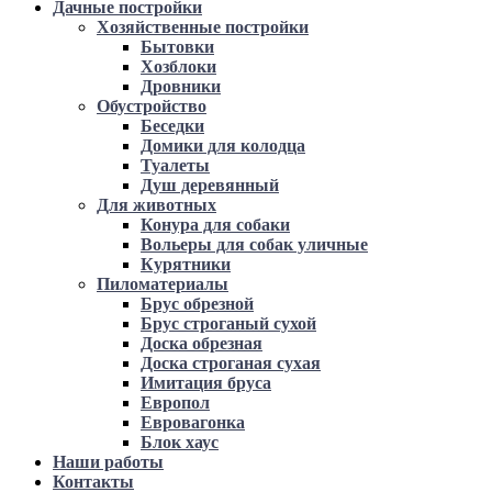
Дачные постройки
Хозяйственные постройки
Бытовки
Хозблоки
Дровники
Обустройство
Беседки
Домики для колодца
Туалеты
Душ деревянный
Для животных
Конура для собаки
Вольеры для собак уличные
Курятники
Пиломатериалы
Брус обрезной
Брус строганый сухой
Доска обрезная
Доска строганая сухая
Имитация бруса
Европол
Евровагонка
Блок хаус
Наши работы
Контакты