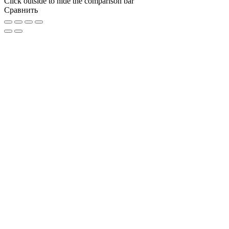
Click outside to hide the comparison bar
Сравнить