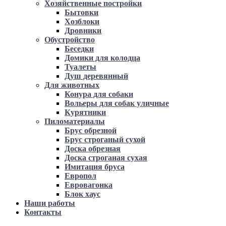
Хозяйственные постройки
Бытовки
Хозблоки
Дровники
Обустройство
Беседки
Домики для колодца
Туалеты
Душ деревянный
Для животных
Конура для собаки
Вольеры для собак уличные
Курятники
Пиломатериалы
Брус обрезной
Брус строганый сухой
Доска обрезная
Доска строганая сухая
Имитация бруса
Европол
Евровагонка
Блок хаус
Наши работы
Контакты