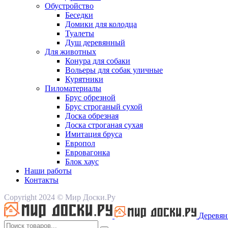
Обустройство
Беседки
Домики для колодца
Туалеты
Душ деревянный
Для животных
Конура для собаки
Вольеры для собак уличные
Курятники
Пиломатериалы
Брус обрезной
Брус строганый сухой
Доска обрезная
Доска строганая сухая
Имитация бруса
Европол
Евровагонка
Блок хаус
Наши работы
Контакты
Copyright 2024 © Мир Доски.Ру
Деревян