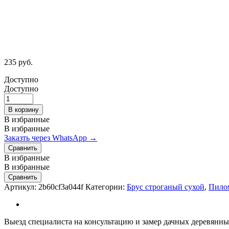
235
руб.
Доступно
Доступно
Брусок
строганый
В корзину
сухой
В избранные
50х50х3000
В избранные
quantity
Заказть через WhatsApp →
Сравнить
В избранные
В избранные
Сравнить
Артикул:
2b60cf3a044f
Категории:
Брус строганый сухой
,
Пило
Выезд специалиста на консультацию и замер дачных деревянных