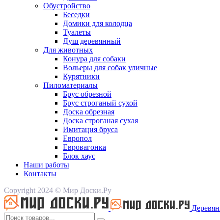
Обустройство
Беседки
Домики для колодца
Туалеты
Душ деревянный
Для животных
Конура для собаки
Вольеры для собак уличные
Курятники
Пиломатериалы
Брус обрезной
Брус строганый сухой
Доска обрезная
Доска строганая сухая
Имитация бруса
Европол
Евровагонка
Блок хаус
Наши работы
Контакты
Copyright 2024 © Мир Доски.Ру
Деревян