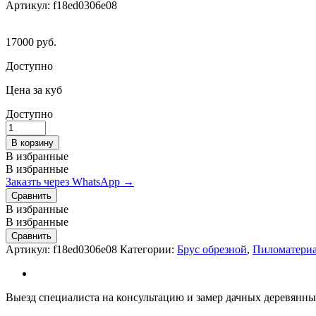
Артикул:
f18ed0306e08
17000
руб.
Доступно
Цена за куб
Доступно
Брус
обрезной
В корзину
100х150х3000
В избранные
мм
В избранные
ГОСТ
Заказть через WhatsApp →
1
Сравнить
сорт
В избранные
quantity
В избранные
Сравнить
Артикул:
f18ed0306e08
Категории:
Брус обрезной
,
Пиломатери
Выезд специалиста на консультацию и замер дачных деревянных