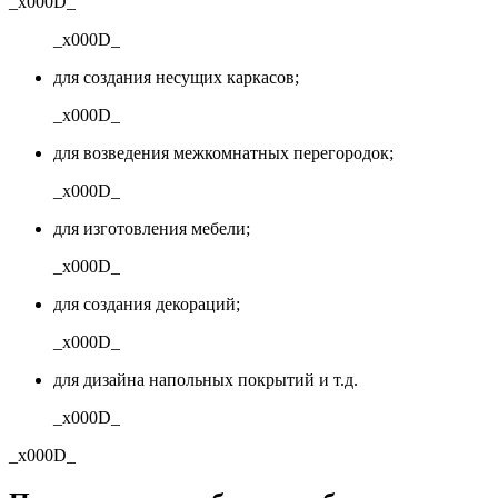
_x000D_
_x000D_
для создания несущих каркасов;
_x000D_
для возведения межкомнатных перегородок;
_x000D_
для изготовления мебели;
_x000D_
для создания декораций;
_x000D_
для дизайна напольных покрытий и т.д.
_x000D_
_x000D_