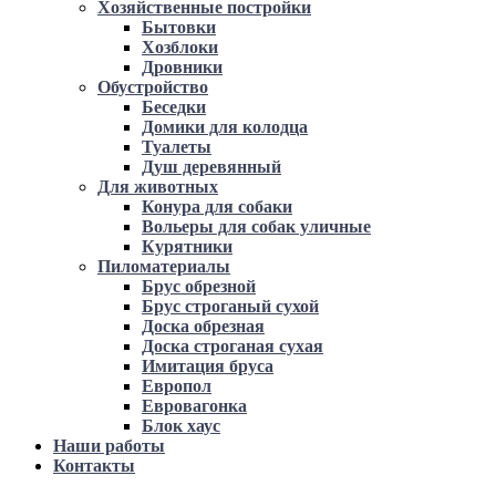
Хозяйственные постройки
Бытовки
Хозблоки
Дровники
Обустройство
Беседки
Домики для колодца
Туалеты
Душ деревянный
Для животных
Конура для собаки
Вольеры для собак уличные
Курятники
Пиломатериалы
Брус обрезной
Брус строганый сухой
Доска обрезная
Доска строганая сухая
Имитация бруса
Европол
Евровагонка
Блок хаус
Наши работы
Контакты