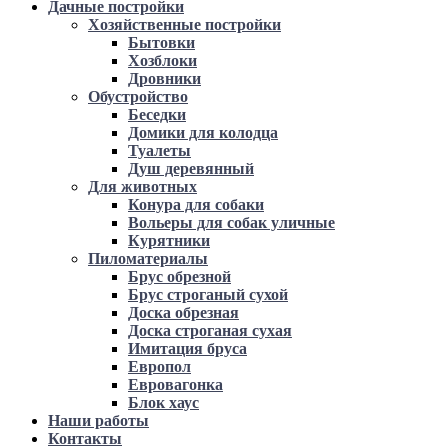
Дачные постройки
Хозяйственные постройки
Бытовки
Хозблоки
Дровники
Обустройство
Беседки
Домики для колодца
Туалеты
Душ деревянный
Для животных
Конура для собаки
Вольеры для собак уличные
Курятники
Пиломатериалы
Брус обрезной
Брус строганый сухой
Доска обрезная
Доска строганая сухая
Имитация бруса
Европол
Евровагонка
Блок хаус
Наши работы
Контакты