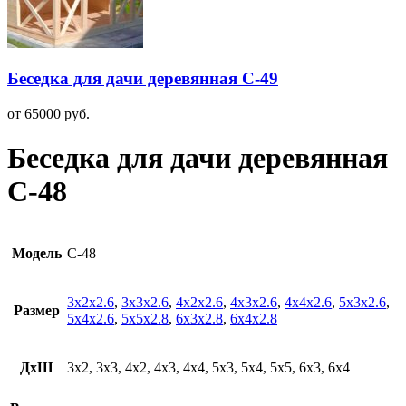
Беседка для дачи деревянная С-49
от
65000
руб.
Беседка для дачи деревянная
С-48
Модель
С-48
3х2х2.6
,
3х3х2.6
,
4х2х2.6
,
4х3х2.6
,
4х4х2.6
,
5х3х2.6
,
Размер
5х4х2.6
,
5х5х2.8
,
6х3х2.8
,
6х4х2.8
ДхШ
3х2, 3х3, 4х2, 4х3, 4х4, 5х3, 5х4, 5х5, 6х3, 6х4