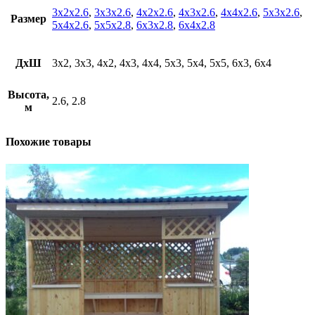
3х2х2.6
,
3х3х2.6
,
4х2х2.6
,
4х3х2.6
,
4х4х2.6
,
5х3х2.6
,
Размер
5х4х2.6
,
5х5х2.8
,
6х3х2.8
,
6х4х2.8
ДхШ
3х2, 3х3, 4х2, 4х3, 4х4, 5х3, 5х4, 5х5, 6х3, 6х4
Высота,
2.6, 2.8
м
Похожие товары