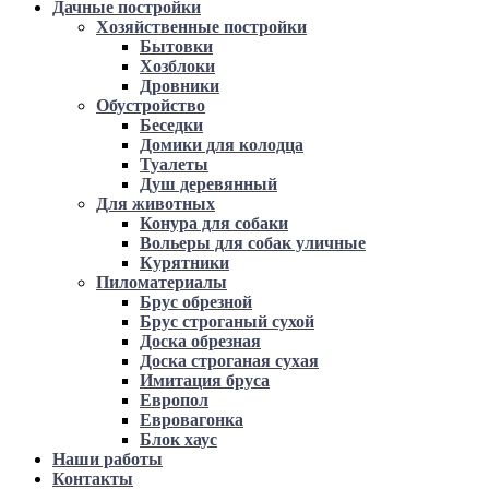
Дачные постройки
Хозяйственные постройки
Бытовки
Хозблоки
Дровники
Обустройство
Беседки
Домики для колодца
Туалеты
Душ деревянный
Для животных
Конура для собаки
Вольеры для собак уличные
Курятники
Пиломатериалы
Брус обрезной
Брус строганый сухой
Доска обрезная
Доска строганая сухая
Имитация бруса
Европол
Евровагонка
Блок хаус
Наши работы
Контакты